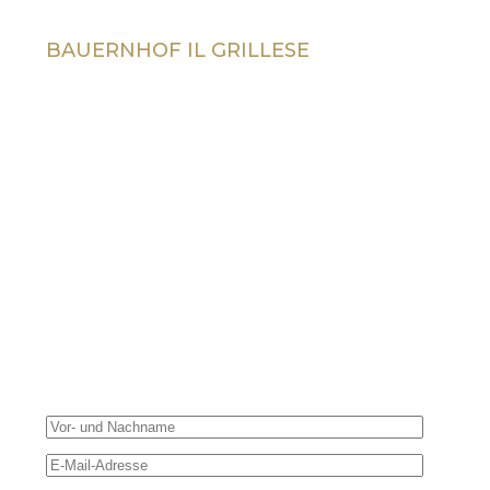
BAUERNHOF IL GRILLESE
Strada Provinciale 79 - Podere 48
Località Grillese - 58100 Grosseto, Italy
+39 347 7085525
francesca.ciucchi@alice.it
Infos und
Reservierungen