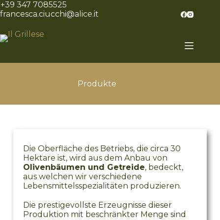
+39 347 7085525
francesca.ciucchi@alice.it
Home
Über
uns
Aufenthalt
Produkte
Produkte
Gebiet
Kontakte
Deutsch
Die Oberfläche des Betriebs, die circa 30
Hektare ist, wird aus dem Anbau von
Olivenbäumen und Getreide
, bedeckt,
aus welchen wir verschiedene
Lebensmittelsspezialitäten produzieren.
Die prestigevollste Erzeugnisse dieser
Produktion mit beschränkter Menge sind