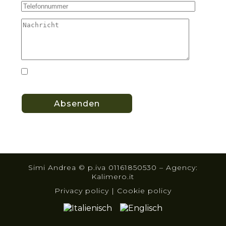
Ich akzeptiere die Datenschutzerklärung auf
der Seite
Datenschutzrichtlinie
page.
Simi Andrea © p.iva 01161850530 – Agency:
Kalimero.it
Privacy policy
|
Cookie policy